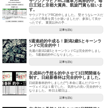
サウジアラビアRC3連単万馬券的中。毎
日王冠と京都大賞典、凱旋門賞も狙いま
す。
サウジアラビアRC的中しました。 堅そうなレースだ
ったので馬券を買うか迷いましたが、参加して良か
ったです。 重賞以外の予...
記事を読む
5週連続的中成る！新潟2歳Sとキーンラ
ンドC完全的中！
先週の新潟2歳SとキーンランドCは完全的中しまし
た。 5週連続的中になりました。 ...
記事を読む
京成杯の予想を的中させて3日間開催を
制す。日経新春杯は完全的中しました。
日経新春杯的中しました(^^) 本命に選んだグローリ
ーヴェイズは１着でした。 気持ちの良い完全的中と
なりました。 昨日土曜日は...
記事を読む