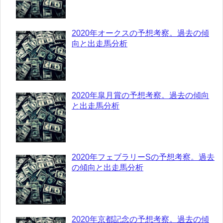
2020年オークスの予想考察。過去の傾
向と出走馬分析
2020年皐月賞の予想考察。過去の傾向
と出走馬分析
2020年フェブラリーSの予想考察。過去
の傾向と出走馬分析
2020年京都記念の予想考察。過去の傾