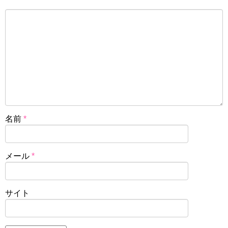
名前
*
メール
*
サイト