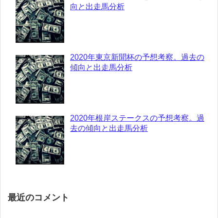
向と出走馬分析
2020年東京新聞杯の予想考察。過去の
傾向と出走馬分析
2020年根岸ステークスの予想考察。過
去の傾向と出走馬分析
最近のコメント