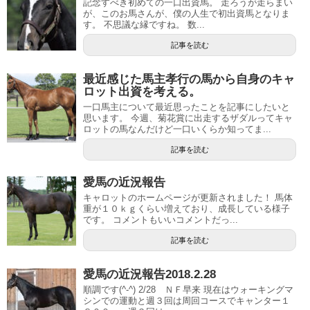
記念すべき初めての一口出資馬。 走ろうが走らまい
が、このお馬さんが、僕の人生で初出資馬となりま
す。 不思議な縁ですね。 数...
記事を読む
最近感じた馬主孝行の馬から自身のキャ
ロット出資を考える。
一口馬主について最近思ったことを記事にしたいと
思います。 今週、菊花賞に出走するザダルってキャ
ロットの馬なんだけど一口いくらか知ってま...
記事を読む
愛馬の近況報告
キャロットのホームページが更新されました！ 馬体
重が１０ｋｇくらい増えており、成長している様子
です。 コメントもいいコメントだっ...
記事を読む
愛馬の近況報告2018.2.28
順調です(^-^) 2/28 ＮＦ早来 現在はウォーキングマ
シンでの運動と週３回は周回コースでキャンター１