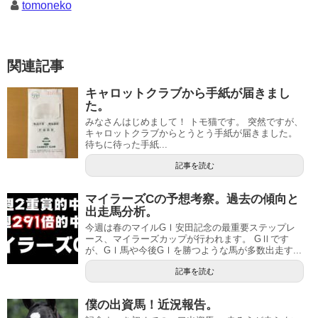
tomoneko
関連記事
キャロットクラブから手紙が届きまし
た。
みなさんはじめまして！ トモ猫です。 突然ですが、
キャロットクラブからとうとう手紙が届きました。
待ちに待った手紙...
記事を読む
マイラーズCの予想考察。過去の傾向と
出走馬分析。
今週は春のマイルGⅠ安田記念の最重要ステップレ
ース、マイラーズカップが行われます。 GⅡです
が、GⅠ馬や今後GⅠを勝つような馬が多数出走す...
記事を読む
僕の出資馬！近況報告。