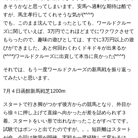
きそうかなと思ってしまいます。安馬へ過剰な期待は酷で
すが、馬主孝行してくれそうな気が(*^^*)
でも、このまま沈んでしまったとしても、ワールドクルー
ズに関していえば、3万円でこれほどまでにワクワクさせて
もらったので、趣味の遊びとしては、すでに3万円以上の遊
びができました。あと何回わくわくドキドキが出来るか
(*^^*)ワールドクルーズに出資して本当に良かった(*^^*)
それでは、もう一度ワールドクルーズの新馬戦を振り返っ
てみたいと思います。
7月４日函館新馬戦芝1200m
スタートで行き脚がつかず後方からの競馬となり、外目か
ら徐々に押し上げて直線へ向かったが差を詰められず３
着。スタートをいい形で出れなかったことがすべてです。
試験ではポンっと出てたのですが。。。短距離はスタート
が命。今回は敗因が明確。実戦を一度経験して変わるは