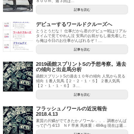
８００ｍ、週３回は...
記事を読む
デビューするワールドクルーズへ
とうとうだな！ 仕事だから君のデビュー戦はリアル
タイムで見てやれん泣 安馬のお前がもし最先着した
ら俺は今日のお仕事がんばれるぞ！...
記事を読む
2019函館スプリントSの予想考察。過去
の傾向と出走馬分析
函館スプリントSの過去１０年の傾向 人気から見る
傾向 １番人気馬【２・２・１・５】 ２番人気馬
【２・１・１・６】 ３...
記事を読む
フラッシュノワールの近況報告
2018.4.13
素質の片鱗がでてきたかノワール．．． 調教がんば
って(^-^) 4/13 ＮＦ早来 馬体重：484kg 現在は週...