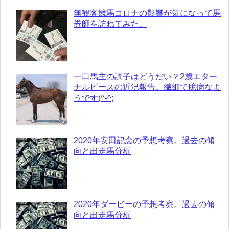
無観客競馬コロナの影響が気になって馬
券師を訪ねてみた。
一口馬主の調子はどうだい？2歳エター
ナルピースの近況報告。繊細で臆病なよ
うです(^-^;
2020年安田記念の予想考察。過去の傾
向と出走馬分析
2020年ダービーの予想考察。過去の傾
向と出走馬分析