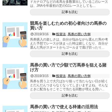
ドカナロアなどの名馬を多数輩出しているこのレース
は、JRA今年最初の芝のG1レースとしても...
記事を読む
競馬を楽しむための初心者向けの馬券の
買い方
2019/3/16
投資法
,
馬券の買い方例
馬券購入の楽しさは、自分が悩みながら選んだ馬や考
えた予想でレースが決まった時は嬉しくなり、自分が
選んだ馬がスタートからゴールまで逃げ切ったり...
記事を読む
馬券の買い方で少額で万馬券を狙える賭
け方
2019/3/15
投資法
,
馬券の買い方例
馬券を買う上で大穴ばかり狙って当たらない日が続く
とだんだんつまらなくなってしまいますよね。そんな
ときに配当もそこそこで当たる回数が増える買い...
記事を読む
馬券の買い方で使える枠連の活用法