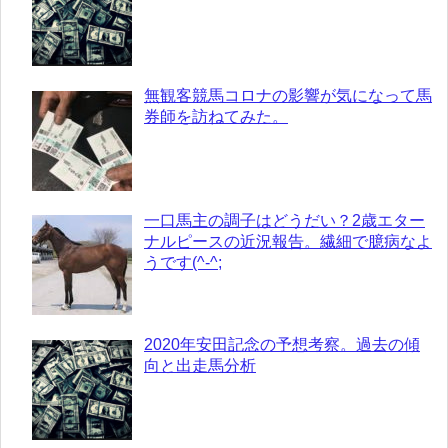
無観客競馬コロナの影響が気になって馬
券師を訪ねてみた。
一口馬主の調子はどうだい？2歳エター
ナルピースの近況報告。繊細で臆病なよ
うです(^-^;
2020年安田記念の予想考察。過去の傾
向と出走馬分析