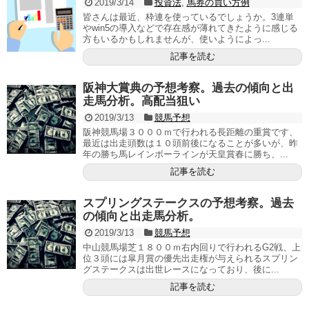
2019/3/14
投資法
,
馬券の買い方例
皆さんは最近、枠連を使っているでしょうか。3連単
やwin5の導入などで存在感が薄れてきたように感じる
方もいるかもしれませんが、使いようによっ...
記事を読む
阪神大賞典の予想考察。過去の傾向と出
走馬分析。高配当狙い
2019/3/13
競馬予想
阪神競馬場３０００ｍで行われる長距離の重賞です、
最近は出走頭数は１０頭前後になることが多いが、昨
年の勝ち馬レインボーラインが天皇賞春に勝ち、...
記事を読む
スプリングステークスの予想考察。過去
の傾向と出走馬分析。
2019/3/13
競馬予想
中山競馬場芝１８００ｍ右内回りで行われるG2戦、上
位３頭には皐月賞の優先出走権が与えられるスプリン
グステークスは出世レースになっており、後に...
記事を読む