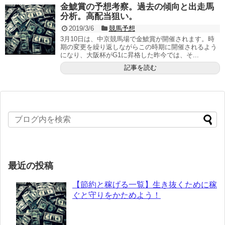
金鯱賞の予想考察。過去の傾向と出走馬
分析。高配当狙い。
2019/3/6
競馬予想
3月10日は、中京競馬場で金鯱賞が開催されます。時
期の変更を繰り返しながらこの時期に開催されるよう
になり、大阪杯がG1に昇格した昨今では、そ...
記事を読む
最近の投稿
【節約と稼げる一覧】生き抜くために稼
ぐと守りをかためよう！