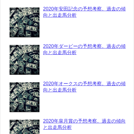
2020年安田記念の予想考察。過去の傾
向と出走馬分析
2020年ダービーの予想考察。過去の傾
向と出走馬分析
2020年オークスの予想考察。過去の傾
向と出走馬分析
2020年皐月賞の予想考察。過去の傾向
と出走馬分析