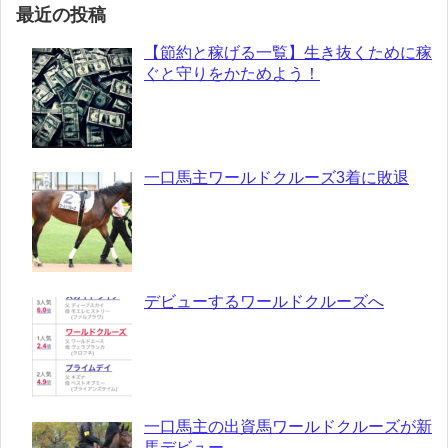
最近の投稿
【節約と稼げる一覧】生き抜くために稼
ぐと守りをかためよう！
一口馬主ワールドクルーズ3着に敗退
デビューするワールドクルーズへ
一口馬主の出資馬ワールドクルーズが新
馬デビュー。