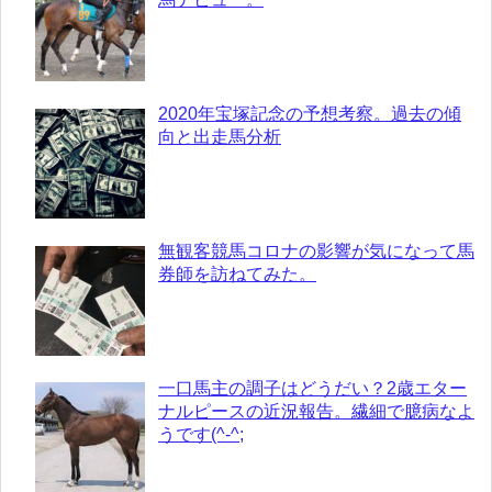
2020年宝塚記念の予想考察。過去の傾
向と出走馬分析
無観客競馬コロナの影響が気になって馬
券師を訪ねてみた。
一口馬主の調子はどうだい？2歳エター
ナルピースの近況報告。繊細で臆病なよ
うです(^-^;