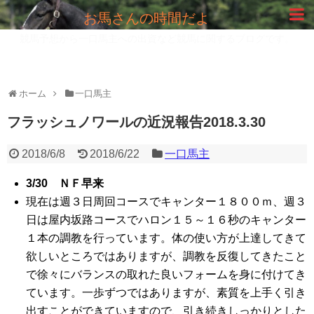
お馬さんの時間だよ
競馬予想から一口馬主への出資など競馬に関するブログです。
ホーム
一口馬主
フラッシュノワールの近況報告2018.3.30
2018/6/8
2018/6/22
一口馬主
3/30 ＮＦ早来
現在は週３日周回コースでキャンター１８００ｍ、週３
日は屋内坂路コースでハロン１５～１６秒のキャンター
１本の調教を行っています。体の使い方が上達してきて
欲しいところではありますが、調教を反復してきたこと
で徐々にバランスの取れた良いフォームを身に付けてき
ています。一歩ずつではありますが、素質を上手く引き
出すことができていますので、引き続きしっかりとした