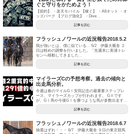
ぐと守りをかためよう！
【節約】 ・楽天モバイル 【稼ぐ】 ・A8ネット ・オ
ッズパーク 【ブログ強化】 ・Dive...
記事を読む
フラッシュノワールの近況報告2018.5.2
我が強いとは、僕に似ている... 5/2 伊藤大厩舎 ２
日は軽めの調整を行いました。「先週末に美浦トレ
センへ移動してきました...
記事を読む
マイラーズCの予想考察。過去の傾向と
出走馬分析。
今週は春のマイルGⅠ安田記念の最重要ステップレ
ース、マイラーズカップが行われます。 GⅡです
が、GⅠ馬や今後GⅠを勝つような馬が多数出走す...
記事を読む
フラッシュノワールの近況報告2018.6.7
抽選はずれ・・・ 6/7 伊藤大厩舎 ９日の東京競馬