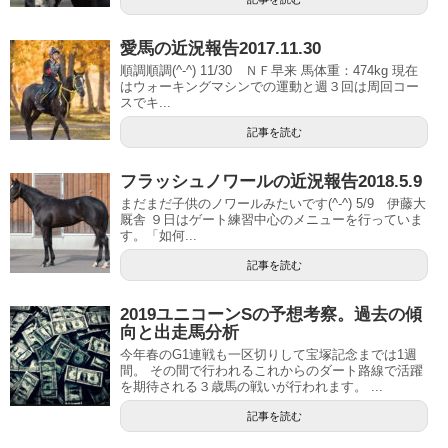
愛馬の近況報告2017.11.30
順調順調(^-^) 11/30 ＮＦ早来 馬体重：474kg 現在
はウォーキングマシンでの運動と週３回は周回コー
スでキ...
記事を読む
フラッシュノワールの近況報告2018.5.9
まだまだ子供のノワールみたいです(^-^) 5/9 伊藤大
厩舎 ９日はゲート練習中心のメニューを行っていま
す。「如何...
記事を読む
2019ユニコーンSの予想考察。過去の傾
向と出走馬分析
今年春のG1連戦も一区切りして宝塚記念までは1週
間。 その間で行われるこれからのダート路線で活躍
を期待される３歳馬の戦いが行われます。 ...
記事を読む