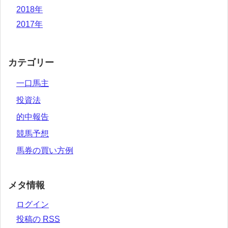
2018年
2017年
カテゴリー
一口馬主
投資法
的中報告
競馬予想
馬券の買い方例
メタ情報
ログイン
投稿の
RSS