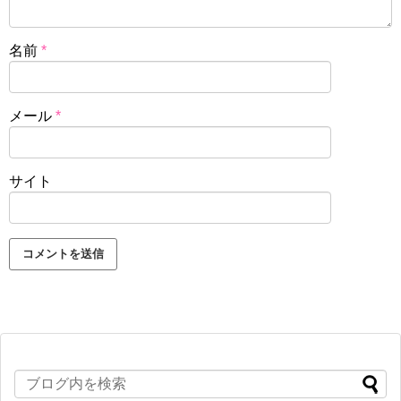
名前
*
メール
*
サイト