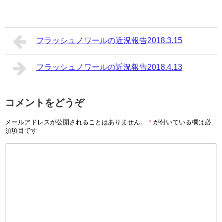
フラッシュノワールの近況報告2018.3.15
フラッシュノワールの近況報告2018.4.13
コメントをどうぞ
メールアドレスが公開されることはありません。
*
が付いている欄は必
須項目です