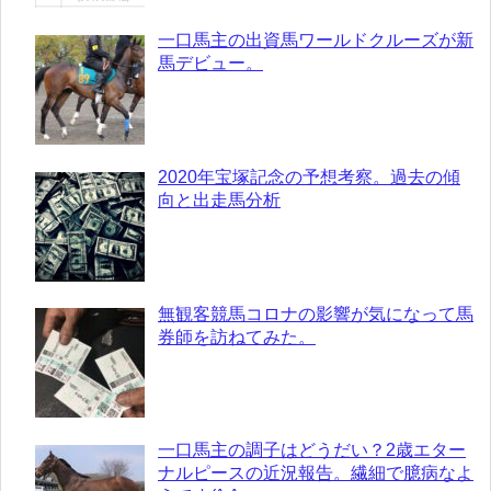
一口馬主の出資馬ワールドクルーズが新
馬デビュー。
2020年宝塚記念の予想考察。過去の傾
向と出走馬分析
無観客競馬コロナの影響が気になって馬
券師を訪ねてみた。
一口馬主の調子はどうだい？2歳エター
ナルピースの近況報告。繊細で臆病なよ