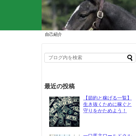
自己紹介
最近の投稿
【節約と稼げる一覧】
生き抜くために稼ぐと
守りをかためよう！
一口馬主ワールドクル