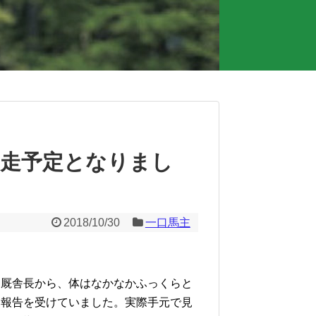
走予定となりまし
2018/10/30
一口馬主
る厩舎長から、体はなかなかふっくらと
う報告を受けていました。実際手元で見