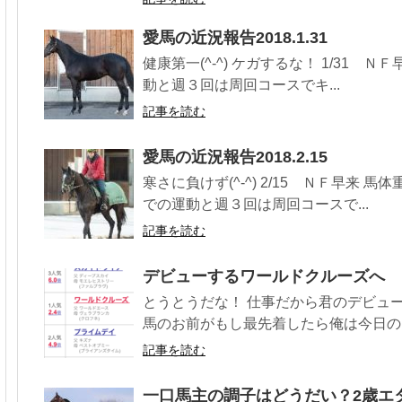
愛馬の近況報告2018.1.31
健康第一(^-^) ケガするな！ 1/31
動と週３回は周回コースでキ...
記事を読む
愛馬の近況報告2018.2.15
寒さに負けず(^-^) 2/15 ＮＦ早来 馬
での運動と週３回は周回コースで...
記事を読む
デビューするワールドクルーズへ
とうとうだな！ 仕事だから君のデビュ
馬のお前がもし最先着したら俺は今日のお
記事を読む
一口馬主の調子はどうだい？2歳エ