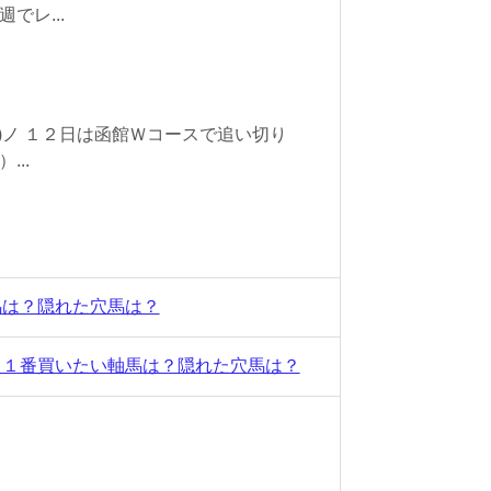
でレ...
´)ノ １２日は函館Ｗコースで追い切り
..
馬は？隠れた穴馬は？
・１番買いたい軸馬は？隠れた穴馬は？