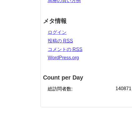
馬券の買い方例
メタ情報
ログイン
投稿の
RSS
コメントの
RSS
WordPress.org
Count per Day
140871
総訪問者数: