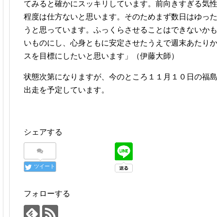
てみると確かにスッキリしています。前向きすぎる気
程度は仕方ないと思います。そのためまず数日はゆっ
うと思っています。ふっくらさせることはできないか
いものにし、心身ともに安定させたうえで週末あたり
スを目標にしたいと思います」（伊藤大師）
状態次第になりますが、今のところ１１月１０日の福
出走を予定しています。
シェアする
ツイート
フォローする