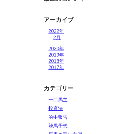
アーカイブ
2022年
2月
2020年
2019年
2018年
2017年
カテゴリー
一口馬主
投資法
的中報告
競馬予想