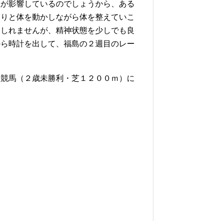
性が影響しているのでしょうから、ある
たりと体を動かしながら体を整えていこ
もしれませんが、精神状態を少しでも良
から時計を出して、福島の２週目のレー
島競馬（２歳未勝利・芝１２００ｍ）に