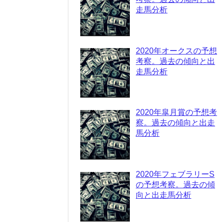
走馬分析
2020年オークスの予想
考察。過去の傾向と出
走馬分析
2020年皐月賞の予想考
察。過去の傾向と出走
馬分析
2020年フェブラリーS
の予想考察。過去の傾
向と出走馬分析