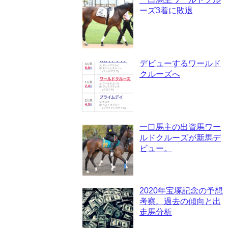
ーズ3着に敗退
デビューするワールド
クルーズへ
一口馬主の出資馬ワー
ルドクルーズが新馬デ
ビュー。
2020年宝塚記念の予想
考察。過去の傾向と出
走馬分析