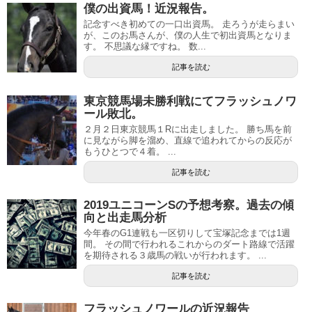
僕の出資馬！近況報告。
記念すべき初めての一口出資馬。 走ろうが走らまい
が、このお馬さんが、僕の人生で初出資馬となりま
す。 不思議な縁ですね。 数...
記事を読む
東京競馬場未勝利戦にてフラッシュノワ
ール敗北。
２月２日東京競馬１Rに出走しました。 勝ち馬を前
に見ながら脚を溜め、直線で追われてからの反応が
もうひとつで４着。 ...
記事を読む
2019ユニコーンSの予想考察。過去の傾
向と出走馬分析
今年春のG1連戦も一区切りして宝塚記念までは1週
間。 その間で行われるこれからのダート路線で活躍
を期待される３歳馬の戦いが行われます。 ...
記事を読む
フラッシュノワールの近況報告