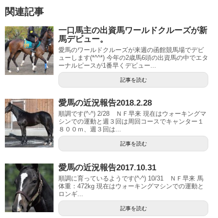
関連記事
一口馬主の出資馬ワールドクルーズが新
馬デビュー。
愛馬のワールドクルーズが来週の函館競馬場でデビ
ューします(*^^*) 今年の2歳馬6頭の出資馬の中でエタ
ーナルピースが1番早くデビュー...
記事を読む
愛馬の近況報告2018.2.28
順調です(^-^) 2/28 ＮＦ早来 現在はウォーキングマ
シンでの運動と週３回は周回コースでキャンター１
８００ｍ、週３回は...
記事を読む
愛馬の近況報告2017.10.31
順調に育っているようです(^-^) 10/31 ＮＦ早来 馬
体重：472kg 現在はウォーキングマシンでの運動と
ロンギ...
記事を読む