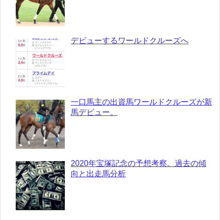
デビューするワールドクルーズへ
一口馬主の出資馬ワールドクルーズが新
馬デビュー。
2020年宝塚記念の予想考察。過去の傾
向と出走馬分析