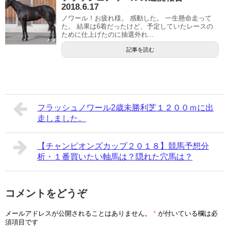
2018.6.17
ノワール！お疲れ様。 感動した。 一生懸命走って
た。 結果は6着だったけど、予定していたレースの
ために仕上げたのに抽選外れ...
記事を読む
フラッシュノワール2歳未勝利芝１２００ｍに出
走しました。
【チャンピオンズカップ２０１８】競馬予想分
析・１番買いたい軸馬は？隠れた穴馬は？
コメントをどうぞ
メールアドレスが公開されることはありません。
*
が付いている欄は必
須項目です