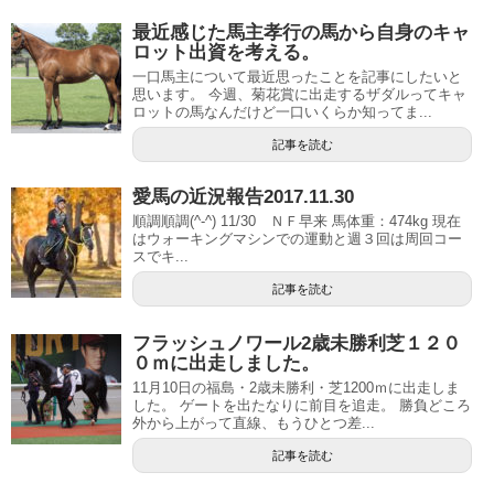
最近感じた馬主孝行の馬から自身のキャ
ロット出資を考える。
一口馬主について最近思ったことを記事にしたいと
思います。 今週、菊花賞に出走するザダルってキャ
ロットの馬なんだけど一口いくらか知ってま...
記事を読む
愛馬の近況報告2017.11.30
順調順調(^-^) 11/30 ＮＦ早来 馬体重：474kg 現在
はウォーキングマシンでの運動と週３回は周回コー
スでキ...
記事を読む
フラッシュノワール2歳未勝利芝１２０
０ｍに出走しました。
11月10日の福島・2歳未勝利・芝1200ｍに出走しま
した。 ゲートを出たなりに前目を追走。 勝負どころ
外から上がって直線、もうひとつ差...
記事を読む