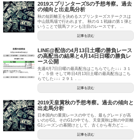
2019スプリンターズSの予想考察。過去
の傾向と出走馬分析
秋の短距離王を決めるスプリンターズステークスは
中山競馬場で行われます。 秋のＧ１戦線の第１弾と
いうことで競馬ファンも注目のレースです。 ...
記事を読む
LINE@配信の4月13日土曜の勝負レース
の高配当の結果と4月14日日曜の勝負レ
ース公開
先週4月7日日曜の最高配当はこちらでした↓↓↓ ３１
７．５倍 そして昨日4月13日土曜の最高配当はこち
らでした↓↓↓ ２９１．...
記事を読む
2019天皇賞秋の予想考察。過去の傾向と
出走馬分析
日本国内の重賞レースの中でも、最もグレードが高
いのがG1。そのG1の中でも、天皇賞秋は秋の中距離
G1シーズンの幕開けとして、古くから有力どこ...
記事を読む