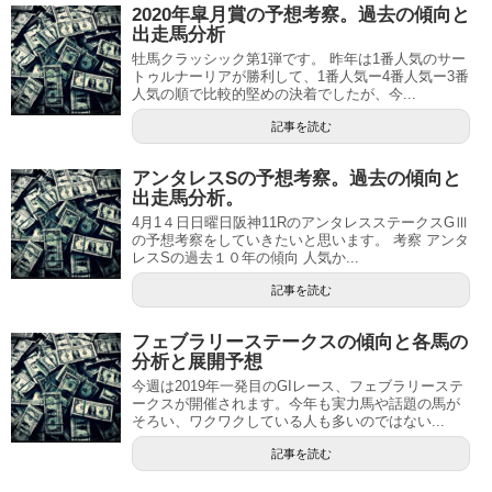
2020年皐月賞の予想考察。過去の傾向と
出走馬分析
牡馬クラッシック第1弾です。 昨年は1番人気のサー
トゥルナーリアが勝利して、1番人気ー4番人気ー3番
人気の順で比較的堅めの決着でしたが、今...
記事を読む
アンタレスSの予想考察。過去の傾向と
出走馬分析。
4月1４日日曜日阪神11RのアンタレスステークスGⅢ
の予想考察をしていきたいと思います。 考察 アンタ
レスSの過去１０年の傾向 人気か...
記事を読む
フェブラリーステークスの傾向と各馬の
分析と展開予想
今週は2019年一発目のGIレース、フェブラリーステ
ークスが開催されます。今年も実力馬や話題の馬が
そろい、ワクワクしている人も多いのではない...
記事を読む