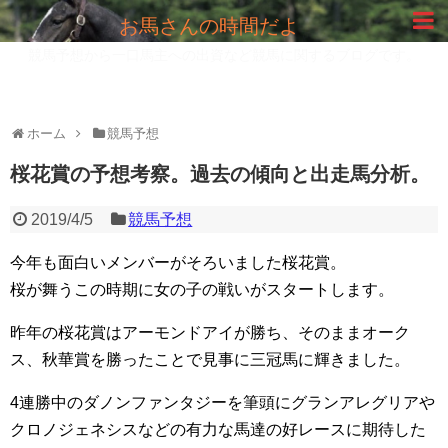
お馬さんの時間だよ
競馬予想から一口馬主への出資など競馬に関するブログです。
ホーム
競馬予想
桜花賞の予想考察。過去の傾向と出走馬分析。
2019/4/5
競馬予想
今年も面白いメンバーがそろいました桜花賞。
桜が舞うこの時期に女の子の戦いがスタートします。
昨年の桜花賞はアーモンドアイが勝ち、そのままオーク
ス、秋華賞を勝ったことで見事に三冠馬に輝きました。
4連勝中のダノンファンタジーを筆頭にグランアレグリアや
クロノジェネシスなどの有力な馬達の好レースに期待した