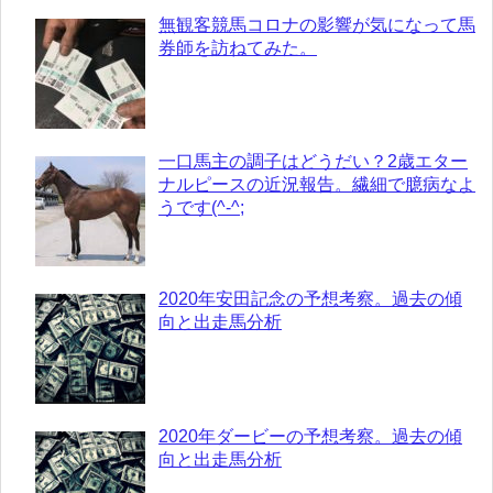
無観客競馬コロナの影響が気になって馬
券師を訪ねてみた。
一口馬主の調子はどうだい？2歳エター
ナルピースの近況報告。繊細で臆病なよ
うです(^-^;
2020年安田記念の予想考察。過去の傾
向と出走馬分析
2020年ダービーの予想考察。過去の傾
向と出走馬分析