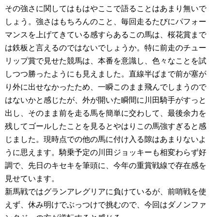
その強さに関してはもはやここで語ることはあまり無いで
しょう。強さはもちろんのこと、毎回走るたびにパフォー
マンスを上げてきている感すらあるこの馬は、桜花賞まで
は鉄板と言えるのではないでしょうか。特に前走のチュー
リップ賞で見せた競馬は、本番を意識し、色々なことを試
しつつ勝ったようにも見えました。直線半ばまで前が塞が
り外に出せなかったため、一瞬このまま飛んでしまうので
はないかと感じたが、外が開いた瞬間に川田騎手がすっと
出し、そのまま前を走る馬を簡単に交わして、最後余力を
残してゴールしたことを見るとやはりこの馬強すぎると感
じました。現時点での他の馬に付け入る隙はあまりないよ
うに思えます。騎乗予定の川田ジョッキーも相変わらず好
調で、先日のキセキを筆頭に、今年の重賞戦線で存在感を
見せています。
新馬戦ではグランアレグリアに負けているが、前哨戦を使
えず、休み明けでぶっつけで挑むので、今回はダノンファ