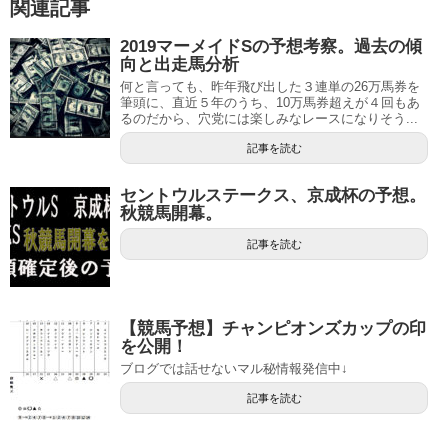
関連記事
2019マーメイドSの予想考察。過去の傾
向と出走馬分析
何と言っても、昨年飛び出した３連単の26万馬券を
筆頭に、直近５年のうち、10万馬券超えが４回もあ
るのだから、穴党には楽しみなレースになりそう...
記事を読む
セントウルステークス、京成杯の予想。
秋競馬開幕。
記事を読む
【競馬予想】チャンピオンズカップの印
を公開！
ブログでは話せないマル秘情報発信中↓
記事を読む