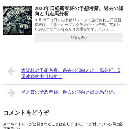
2020年日経新春杯の予想考察。過去の傾
向と出走馬分析
１月19日（日）の京都11レースで施行される日経新
春杯は、４歳上オープンクラスのハンデ戦、芝右回
り2400mで争われるＧⅡの重賞です。ハンデ...
記事を読む
大阪杯の予想考察。過去の傾向と出走馬分析。5
週連続的中目指す！
皐月賞の予想考察。過去の傾向と出走馬分析。
コメントをどうぞ
メールアドレスが公開されることはありません。
*
が付いている欄は必
須項目です