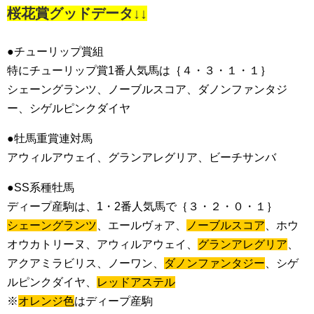
桜花賞グッドデータ↓↓
●チューリップ賞組
特にチューリップ賞1番人気馬は｛４・３・１・１｝
シェーングランツ、ノーブルスコア、ダノンファンタジ
ー、シゲルピンクダイヤ
●牡馬重賞連対馬
アウィルアウェイ、グランアレグリア、ビーチサンバ
●SS系種牡馬
ディープ産駒は、1・2番人気馬で｛３・２・０・１｝
シェーングランツ
、エールヴォア、
ノーブルスコア
、ホウ
オウカトリーヌ、アウィルアウェイ、
グランアレグリア
、
アクアミラビリス、ノーワン、
ダノンファンタジー
、シゲ
ルピンクダイヤ、
レッドアステル
※
オレンジ色
はディープ産駒