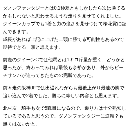
ダノンファンタジーとは0.1秒差ともしかしたら次は勝てる
かもしれないと思わせるような走りを見せてくれました。
クイーンカップでも1着と力の強さを見せつけて桜花賞に臨
んできます。
成長があれば上記に上げた二頭に勝てる可能性もあるので
期待できる一頭と思えます。
前走のクイーンCでは他馬とは1キロ斤量が重く、どうかと
思ったが、終わってみれば最後も余裕があり、外からビー
チサンバが迫ってきたものの完勝であった。
前々走の阪神JFでは出遅れながらも最後上がり最速の脚で
追い込んで2着でした。勝ちに等しい内容とも思えます。
北村友一騎手も次で5戦目になるので、乗り方は十分熟知し
ているであると思うので、ダノンファンタジーに逆転？も
無くはないかと。